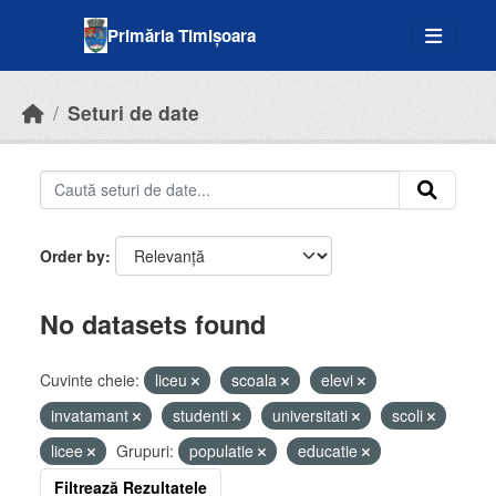
Skip to main content
Primăria Timișoara
Seturi de date
Order by
No datasets found
Cuvinte cheie:
liceu
scoala
elevi
invatamant
studenti
universitati
scoli
licee
Grupuri:
populatie
educatie
Filtrează Rezultatele