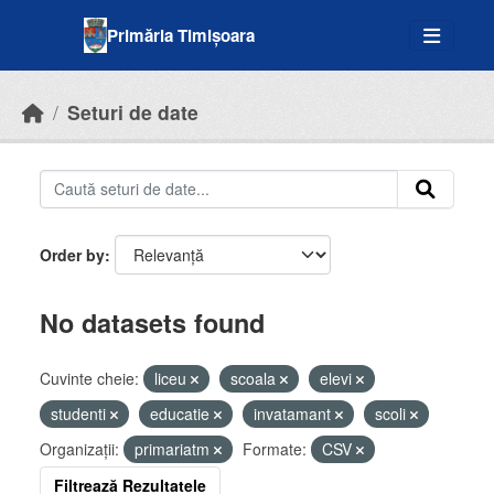
Skip to main content
Primăria Timișoara
Seturi de date
Order by
No datasets found
Cuvinte cheie:
liceu
scoala
elevi
studenti
educatie
invatamant
scoli
Organizații:
primariatm
Formate:
CSV
Filtrează Rezultatele