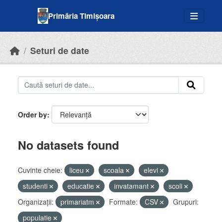
Skip to main content
Primăria Timișoara
Seturi de date
Order by
No datasets found
Cuvinte cheie:
liceu
scoala
elevi
studenti
educatie
invatamant
scoli
Organizații:
primariatm
Formate:
CSV
Grupuri:
populatie