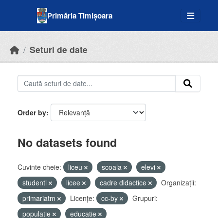
Skip to main content
Primăria Timișoara
Seturi de date
Order by
No datasets found
Cuvinte cheie:
liceu
scoala
elevi
studenti
licee
cadre didactice
Organizații:
primariatm
Licenţe:
cc-by
Grupuri:
populatie
educatie