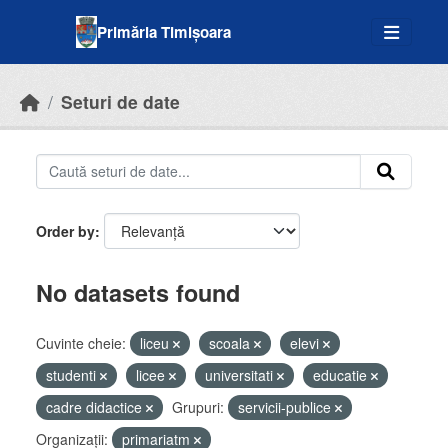
Skip to main content
Primăria Timișoara
Seturi de date
Order by
No datasets found
Cuvinte cheie:
liceu
scoala
elevi
studenti
licee
universitati
educatie
cadre didactice
Grupuri:
servicii-publice
Organizații:
primariatm