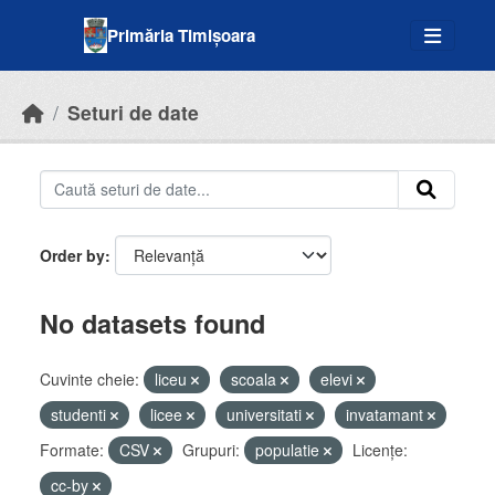
Skip to main content
Primăria Timișoara
Seturi de date
Order by
No datasets found
Cuvinte cheie:
liceu
scoala
elevi
studenti
licee
universitati
invatamant
Formate:
CSV
Grupuri:
populatie
Licenţe:
cc-by