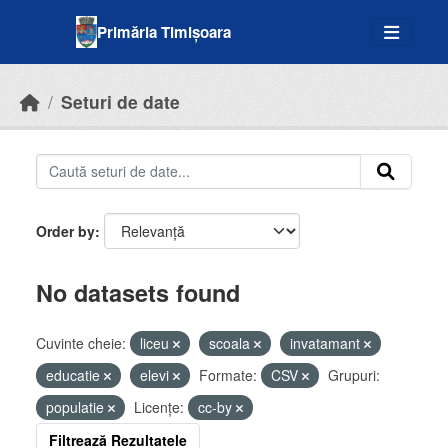
Skip to main content
Primăria Timișoara
Seturi de date
Order by
No datasets found
Cuvinte cheie:
liceu
scoala
invatamant
educatie
elevi
Formate:
CSV
Grupuri:
populatie
Licenţe:
cc-by
Filtrează Rezultatele