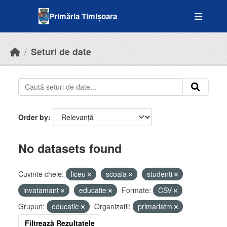
Skip to main content
Primăria Timișoara
Seturi de date
Order by
No datasets found
Cuvinte cheie:
liceu
scoala
studenti
invatamant
educatie
Formate:
CSV
Grupuri:
educatie
Organizații:
primariatm
Filtrează Rezultatele