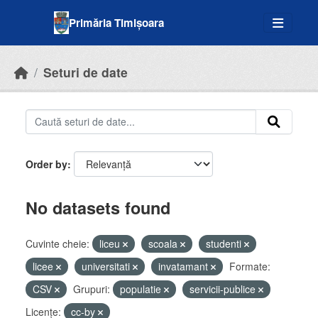
Skip to main content
Primăria Timișoara
Seturi de date
Order by
No datasets found
Cuvinte cheie:
liceu
scoala
studenti
licee
universitati
invatamant
Formate:
CSV
Grupuri:
populatie
servicii-publice
Licenţe:
cc-by