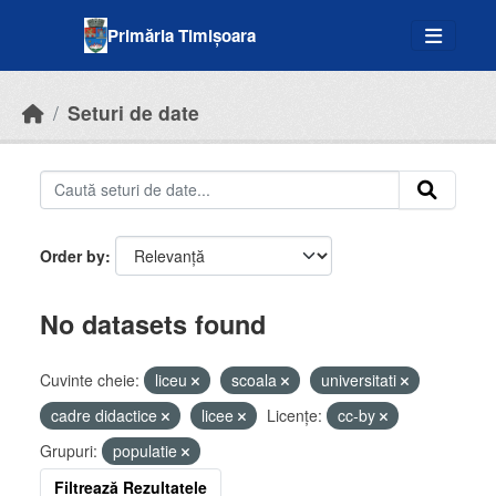
Skip to main content
Primăria Timișoara
Seturi de date
Order by
No datasets found
Cuvinte cheie:
liceu
scoala
universitati
cadre didactice
licee
Licenţe:
cc-by
Grupuri:
populatie
Filtrează Rezultatele