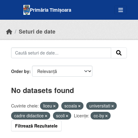
Skip to main content
Primăria Timișoara
Seturi de date
Order by
No datasets found
Cuvinte cheie:
liceu
scoala
universitati
cadre didactice
scoli
Licenţe:
cc-by
Filtrează Rezultatele