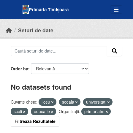
Skip to main content
Primăria Timișoara
Seturi de date
Order by
No datasets found
Cuvinte cheie:
liceu
scoala
universitati
scoli
educatie
Organizații:
primariatm
Filtrează Rezultatele