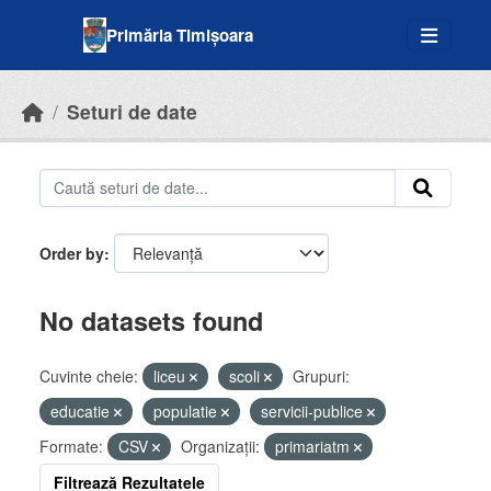
Skip to main content
Primăria Timișoara
Seturi de date
Order by
No datasets found
Cuvinte cheie:
liceu
scoli
Grupuri:
educatie
populatie
servicii-publice
Formate:
CSV
Organizații:
primariatm
Filtrează Rezultatele