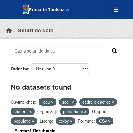
Skip to main content
Primăria Timișoara
Seturi de date
Order by
No datasets found
Cuvinte cheie:
liceu
scoli
cadre didactice
studenti
Organizații:
primariatm
Grupuri:
populatie
Licenţe:
cc-by
Formate:
CSV
Filtrează Rezultatele