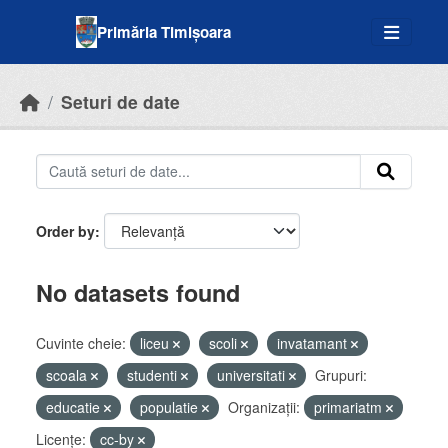
Skip to main content
Primăria Timișoara
Seturi de date
Order by
No datasets found
Cuvinte cheie:
liceu
scoli
invatamant
scoala
studenti
universitati
Grupuri:
educatie
populatie
Organizații:
primariatm
Licenţe:
cc-by