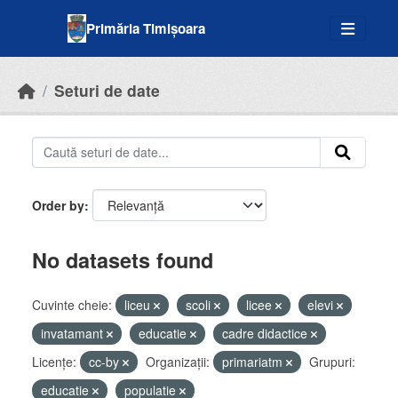
Skip to main content
Primăria Timișoara
Seturi de date
Order by
No datasets found
Cuvinte cheie:
liceu
scoli
licee
elevi
invatamant
educatie
cadre didactice
Licenţe:
cc-by
Organizații:
primariatm
Grupuri:
educatie
populatie