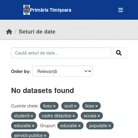
Skip to main content
Primăria Timișoara
Seturi de date
Order by
No datasets found
Cuvinte cheie:
liceu
scoli
licee
studenti
cadre didactice
scoala
educatie
Grupuri:
educatie
populatie
servicii-publice