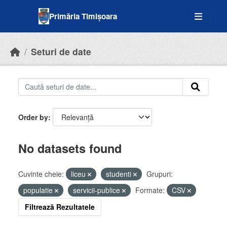
Skip to main content
Primăria Timișoara
Seturi de date
Order by
No datasets found
Cuvinte cheie:
liceu
studenti
Grupuri:
populatie
servicii-publice
Formate:
CSV
Filtrează Rezultatele