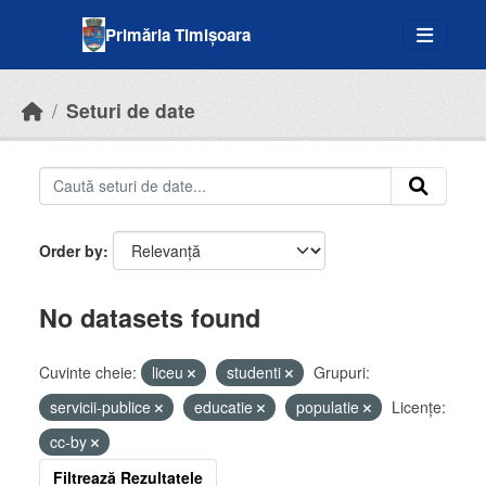
Skip to main content
Primăria Timișoara
Seturi de date
Order by
No datasets found
Cuvinte cheie:
liceu
studenti
Grupuri:
servicii-publice
educatie
populatie
Licenţe:
cc-by
Filtrează Rezultatele