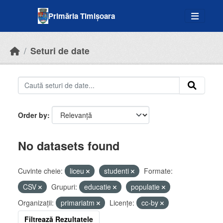
Skip to main content
Primăria Timișoara
Seturi de date
Order by
No datasets found
Cuvinte cheie:
liceu
studenti
Formate:
CSV
Grupuri:
educatie
populatie
Organizații:
primariatm
Licenţe:
cc-by
Filtrează Rezultatele