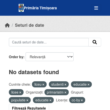
Skip to main content
Primăria Timișoara
Seturi de date
Order by
No datasets found
Cuvinte cheie:
liceu
studenti
educatie
licee
Organizații:
primariatm
Grupuri:
populatie
educatie
Licenţe:
cc-by
Filtrează Rezultatele