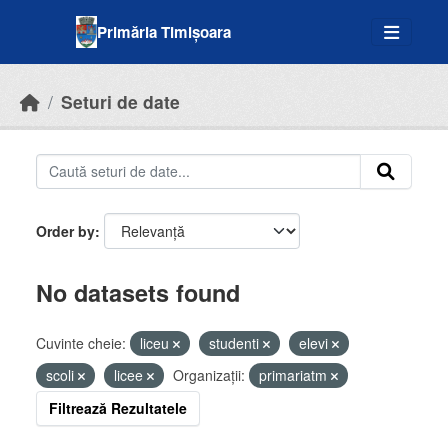
Skip to main content
Primăria Timișoara
Seturi de date
Order by
No datasets found
Cuvinte cheie:
liceu
studenti
elevi
scoli
licee
Organizații:
primariatm
Filtrează Rezultatele