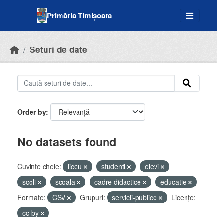
Skip to main content
Primăria Timișoara
Seturi de date
Order by
No datasets found
Cuvinte cheie:
liceu
studenti
elevi
scoli
scoala
cadre didactice
educatie
Formate:
CSV
Grupuri:
servicii-publice
Licenţe:
cc-by