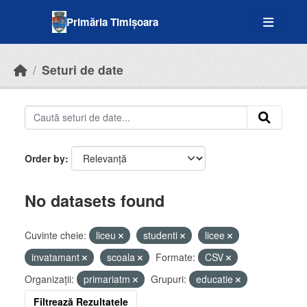
Skip to main content
Primăria Timișoara
Seturi de date
Order by
No datasets found
Cuvinte cheie:
liceu
studenti
licee
invatamant
scoala
Formate:
CSV
Organizații:
primariatm
Grupuri:
educatie
Filtrează Rezultatele