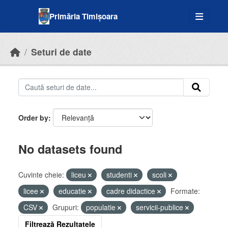
Skip to main content
Primăria Timișoara
Seturi de date
Order by
No datasets found
Cuvinte cheie:
liceu
studenti
scoli
licee
educatie
cadre didactice
Formate:
CSV
Grupuri:
populatie
servicii-publice
Filtrează Rezultatele