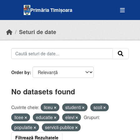
Skip to main content
Primăria Timișoara
Seturi de date
Order by
No datasets found
Cuvinte cheie:
liceu
studenti
scoli
licee
educatie
elevi
Grupuri:
populatie
servicii-publice
Filtrează Rezultatele