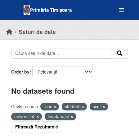
Skip to main content
Primăria Timișoara
Seturi de date
Order by
No datasets found
Cuvinte cheie:
liceu
studenti
scoli
universitati
invatamant
Filtrează Rezultatele