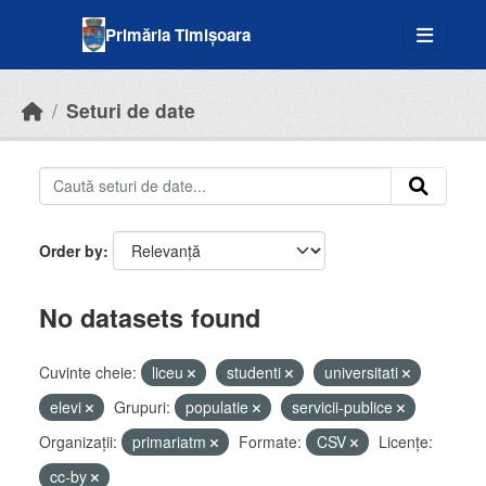
Skip to main content
Primăria Timișoara
Seturi de date
Order by
No datasets found
Cuvinte cheie:
liceu
studenti
universitati
elevi
Grupuri:
populatie
servicii-publice
Organizații:
primariatm
Formate:
CSV
Licenţe:
cc-by