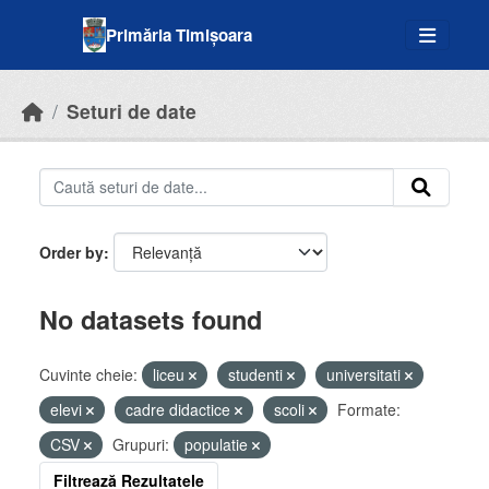
Skip to main content
Primăria Timișoara
Seturi de date
Order by
No datasets found
Cuvinte cheie:
liceu
studenti
universitati
elevi
cadre didactice
scoli
Formate:
CSV
Grupuri:
populatie
Filtrează Rezultatele