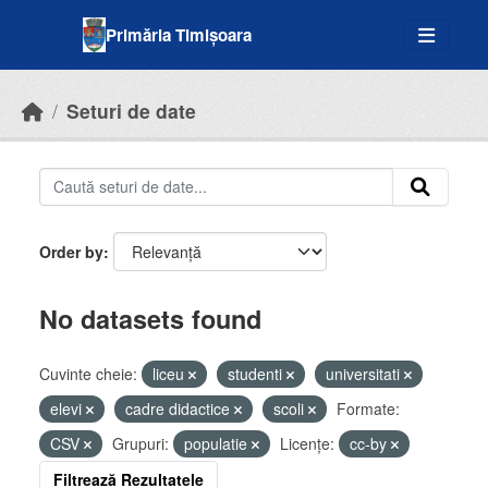
Skip to main content
Primăria Timișoara
Seturi de date
Order by
No datasets found
Cuvinte cheie:
liceu
studenti
universitati
elevi
cadre didactice
scoli
Formate:
CSV
Grupuri:
populatie
Licenţe:
cc-by
Filtrează Rezultatele