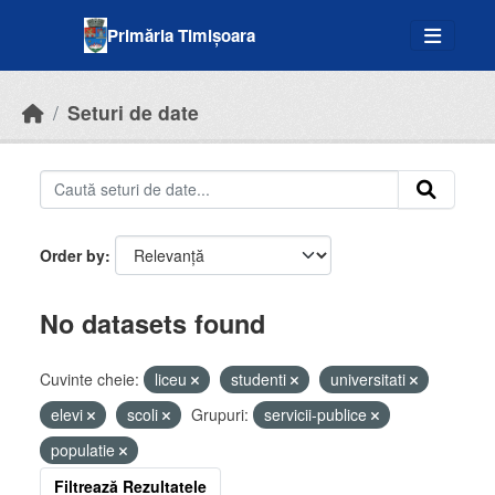
Skip to main content
Primăria Timișoara
Seturi de date
Order by
No datasets found
Cuvinte cheie:
liceu
studenti
universitati
elevi
scoli
Grupuri:
servicii-publice
populatie
Filtrează Rezultatele