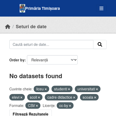
Skip to main content
Primăria Timișoara
Seturi de date
Order by
No datasets found
Cuvinte cheie:
liceu
studenti
universitati
elevi
scoli
cadre didactice
scoala
Formate:
CSV
Licenţe:
cc-by
Filtrează Rezultatele