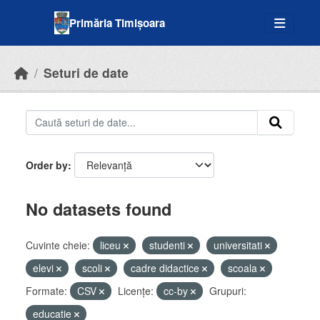
Skip to main content
Primăria Timișoara
Seturi de date
Order by
No datasets found
Cuvinte cheie:
liceu
studenti
universitati
elevi
scoli
cadre didactice
scoala
Formate:
CSV
Licenţe:
cc-by
Grupuri:
educatie