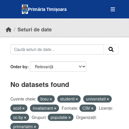
Skip to main content
Primăria Timișoara
Seturi de date
Order by
No datasets found
Cuvinte cheie:
liceu
studenti
universitati
scoli
invatamant
Formate:
CSV
Licenţe:
cc-by
Grupuri:
populatie
Organizații:
primariatm