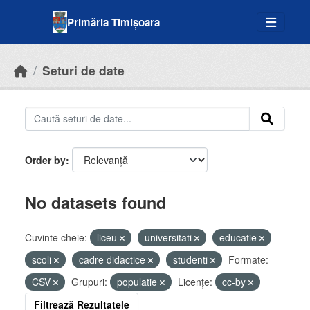
Skip to main content
Primăria Timișoara
Seturi de date
Order by
No datasets found
Cuvinte cheie:
liceu
universitati
educatie
scoli
cadre didactice
studenti
Formate:
CSV
Grupuri:
populatie
Licenţe:
cc-by
Filtrează Rezultatele