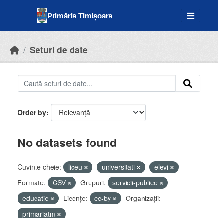
Skip to main content
Primăria Timișoara
Seturi de date
Order by
No datasets found
Cuvinte cheie:
liceu
universitati
elevi
Formate:
CSV
Grupuri:
servicii-publice
educatie
Licenţe:
cc-by
Organizații:
primariatm