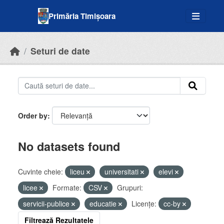
Skip to main content
Primăria Timișoara
Seturi de date
Order by
No datasets found
Cuvinte cheie:
liceu
universitati
elevi
licee
Formate:
CSV
Grupuri:
servicii-publice
educatie
Licenţe:
cc-by
Filtrează Rezultatele