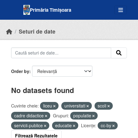
Skip to main content
Primăria Timișoara
Seturi de date
Order by
No datasets found
Cuvinte cheie:
liceu
universitati
scoli
cadre didactice
Grupuri:
populatie
servicii-publice
educatie
Licenţe:
cc-by
Filtrează Rezultatele