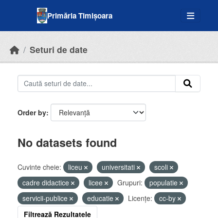
Skip to main content
Primăria Timișoara
Seturi de date
Order by
No datasets found
Cuvinte cheie:
liceu
universitati
scoli
cadre didactice
licee
Grupuri:
populatie
servicii-publice
educatie
Licenţe:
cc-by
Filtrează Rezultatele