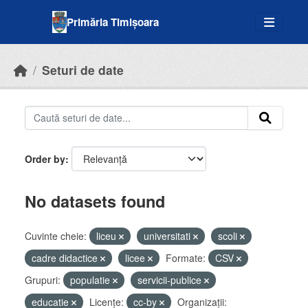
Skip to main content
Primăria Timișoara
Seturi de date
Order by
No datasets found
Cuvinte cheie:
liceu
universitati
scoli
cadre didactice
licee
Formate:
CSV
Grupuri:
populatie
servicii-publice
educatie
Licenţe:
cc-by
Organizații: