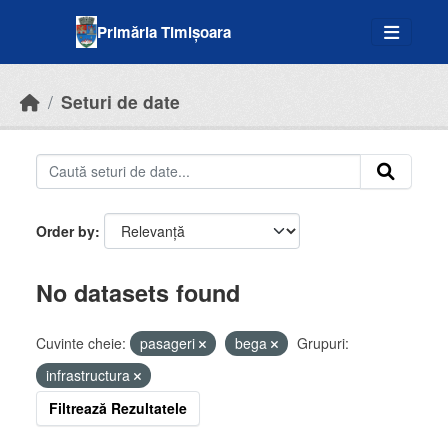
Skip to main content
Primăria Timișoara
Seturi de date
Order by
No datasets found
Cuvinte cheie:
pasageri
bega
Grupuri:
infrastructura
Filtrează Rezultatele