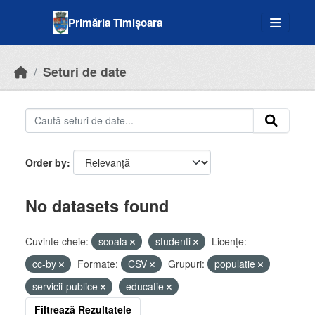
Skip to main content
Primăria Timișoara
Seturi de date
Order by
No datasets found
Cuvinte cheie:
scoala
studenti
Licenţe:
cc-by
Formate:
CSV
Grupuri:
populatie
servicii-publice
educatie
Filtrează Rezultatele