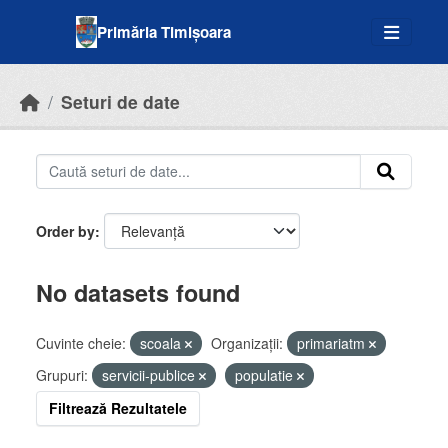
Skip to main content
Primăria Timișoara
Seturi de date
Order by
No datasets found
Cuvinte cheie:
scoala
Organizații:
primariatm
Grupuri:
servicii-publice
populatie
Filtrează Rezultatele