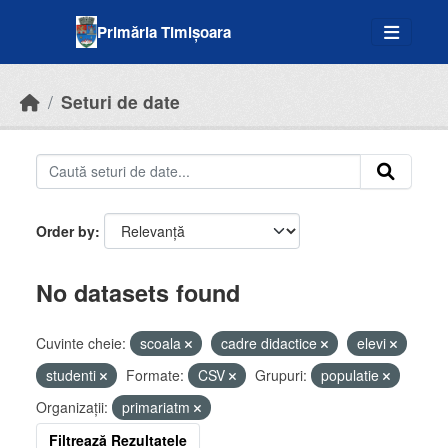
Skip to main content
Primăria Timișoara
Seturi de date
Order by
No datasets found
Cuvinte cheie:
scoala
cadre didactice
elevi
studenti
Formate:
CSV
Grupuri:
populatie
Organizații:
primariatm
Filtrează Rezultatele