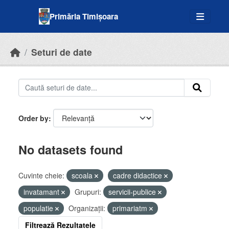
Skip to main content
Primăria Timișoara
Seturi de date
Order by
No datasets found
Cuvinte cheie:
scoala
cadre didactice
invatamant
Grupuri:
servicii-publice
populatie
Organizații:
primariatm
Filtrează Rezultatele