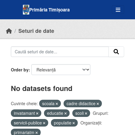
Skip to main content
Primăria Timișoara
Seturi de date
Order by
No datasets found
Cuvinte cheie:
scoala
cadre didactice
invatamant
educatie
scoli
Grupuri:
servicii-publice
populatie
Organizații:
primariatm