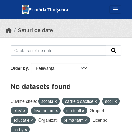
Skip to main content
Primăria Timișoara
Seturi de date
Order by
No datasets found
Cuvinte cheie:
scoala
cadre didactice
scoli
elevi
invatamant
studenti
Grupuri:
educatie
Organizații:
primariatm
Licenţe:
cc-by