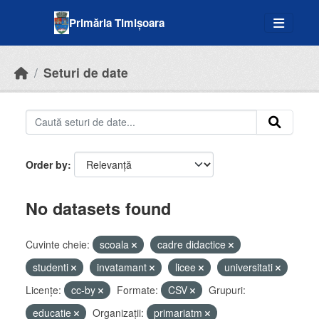
Skip to main content
Primăria Timișoara
Seturi de date
Order by
No datasets found
Cuvinte cheie:
scoala
cadre didactice
studenti
invatamant
licee
universitati
Licenţe:
cc-by
Formate:
CSV
Grupuri:
educatie
Organizații:
primariatm