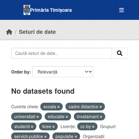
Skip to main content
Primăria Timișoara
Seturi de date
Order by
No datasets found
Cuvinte cheie:
scoala
cadre didactice
universitati
educatie
invatamant
studenti
licee
Licenţe:
cc-by
Grupuri:
servicii-publice
populatie
Organizații: