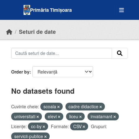
Skip to main content
Primăria Timișoara
Seturi de date
Order by
No datasets found
Cuvinte cheie:
scoala
cadre didactice
universitati
elevi
liceu
invatamant
Licenţe:
cc-by
Formate:
CSV
Grupuri:
servicii-publice